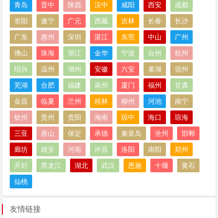
青岛
晋中
陕西
汉中
咸阳
西安
成都
资阳
遂宁
广元
西藏
吉林
长春
长沙
广东
惠州
深圳
湛江
东莞
中山
广州
佛山
珠海
浙江
金华
宁波
台州
杭州
绍兴
温州
湖州
安徽
六安
巢湖
宿州
芜湖
合肥
福建
泉州
厦门
福州
甘肃
金昌
临夏
兰州
桂林
柳州
河池
南宁
钦州
贵州
贵阳
海南
琼中
海口
琼海
三亚
唐山
保定
承德
秦皇岛
沧州
邯郸
廊坊
雄安
河南
许昌
洛阳
南阳
郑州
开封
黑龙江
湖北
武汉
恩施
十堰
黄石
仙桃
友情链接