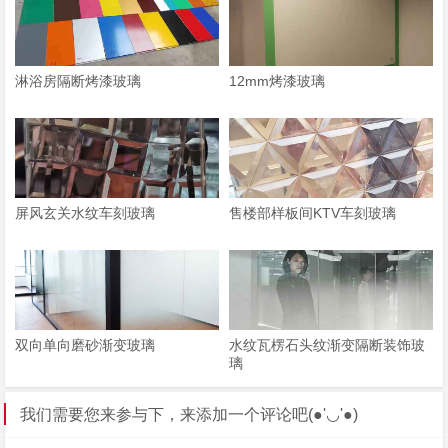
淋浴房隔断烤漆玻璃
12mm烤漆玻璃
屏风玄关水纹车刻玻璃
售楼部样板间KTV车刻玻璃
双向单向磨砂渐变玻璃
水纹瓦楞石头纹渐变隔断装饰玻
璃
我们需要您来参与下，来添加一个评论吧(●'◡'●)