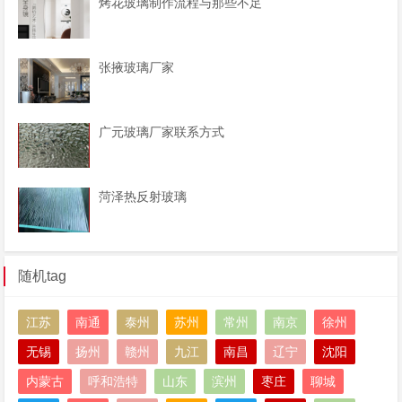
烤花玻璃制作流程与那些不足
张掖玻璃厂家
广元玻璃厂家联系方式
菏泽热反射玻璃
随机tag
江苏
南通
泰州
苏州
常州
南京
徐州
无锡
扬州
赣州
九江
南昌
辽宁
沈阳
内蒙古
呼和浩特
山东
滨州
枣庄
聊城